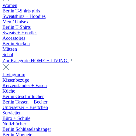
Women
Berlin T-Shirts girls
Sweatshirts + Hoodies
Men / Unisex
Berlin T-Shirts
Sweats + Hoodies
Accessoires
Berlin Socken
Mützen
Schal
Zur Kategorie HOME + LIVING
Livingroom
Kissenbezüge
Kerzenständer + Vasen
Küche
Berlin Geschirrtücher
Berlin Tassen + Becher
Untersetzer + Brettchen
Servietten
Büro + Schule
Notizbücher
Berlin Schlüsselanhänger
Berlin Magnete