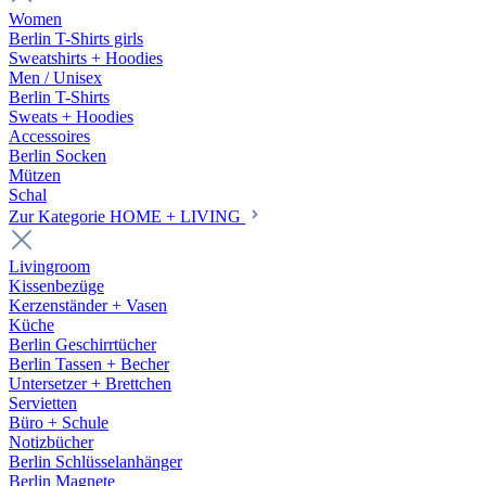
Women
Berlin T-Shirts girls
Sweatshirts + Hoodies
Men / Unisex
Berlin T-Shirts
Sweats + Hoodies
Accessoires
Berlin Socken
Mützen
Schal
Zur Kategorie HOME + LIVING
Livingroom
Kissenbezüge
Kerzenständer + Vasen
Küche
Berlin Geschirrtücher
Berlin Tassen + Becher
Untersetzer + Brettchen
Servietten
Büro + Schule
Notizbücher
Berlin Schlüsselanhänger
Berlin Magnete