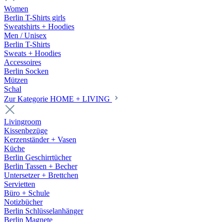
Women
Berlin T-Shirts girls
Sweatshirts + Hoodies
Men / Unisex
Berlin T-Shirts
Sweats + Hoodies
Accessoires
Berlin Socken
Mützen
Schal
Zur Kategorie HOME + LIVING
Livingroom
Kissenbezüge
Kerzenständer + Vasen
Küche
Berlin Geschirrtücher
Berlin Tassen + Becher
Untersetzer + Brettchen
Servietten
Büro + Schule
Notizbücher
Berlin Schlüsselanhänger
Berlin Magnete