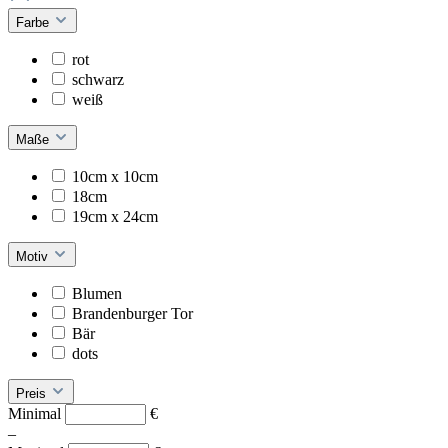
Farbe
rot
schwarz
weiß
Maße
10cm x 10cm
18cm
19cm x 24cm
Motiv
Blumen
Brandenburger Tor
Bär
dots
Preis
Minimal
€
–