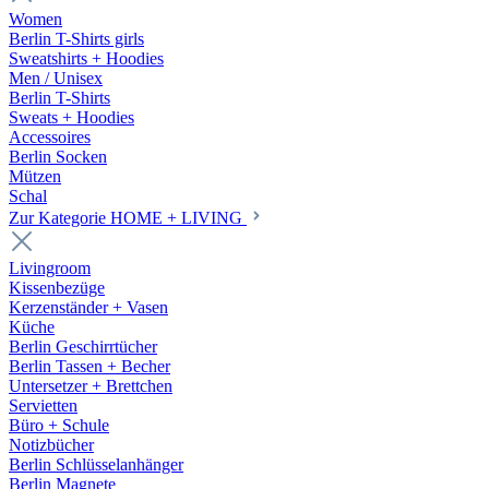
Women
Berlin T-Shirts girls
Sweatshirts + Hoodies
Men / Unisex
Berlin T-Shirts
Sweats + Hoodies
Accessoires
Berlin Socken
Mützen
Schal
Zur Kategorie HOME + LIVING
Livingroom
Kissenbezüge
Kerzenständer + Vasen
Küche
Berlin Geschirrtücher
Berlin Tassen + Becher
Untersetzer + Brettchen
Servietten
Büro + Schule
Notizbücher
Berlin Schlüsselanhänger
Berlin Magnete