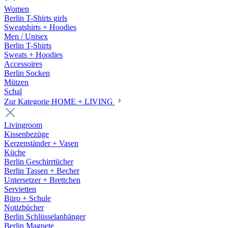
Women
Berlin T-Shirts girls
Sweatshirts + Hoodies
Men / Unisex
Berlin T-Shirts
Sweats + Hoodies
Accessoires
Berlin Socken
Mützen
Schal
Zur Kategorie HOME + LIVING
Livingroom
Kissenbezüge
Kerzenständer + Vasen
Küche
Berlin Geschirrtücher
Berlin Tassen + Becher
Untersetzer + Brettchen
Servietten
Büro + Schule
Notizbücher
Berlin Schlüsselanhänger
Berlin Magnete