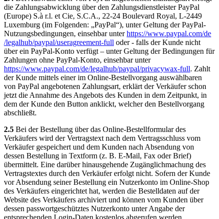
die Zahlungsabwicklung über den Zahlungsdienstleister PayPal
(Europe) S.à r.l. et Cie, S.C.A., 22-24 Boulevard Royal, L-2449
Luxemburg (im Folgenden: „PayPal“), unter Geltung der PayPal-
Nutzungsbedingungen, einsehbar unter
https://www.paypal.com
/de
/legalhub
/paypal
/useragreement-full
oder - falls der Kunde nicht
über ein PayPal-Konto verfügt – unter Geltung der Bedingungen für
Zahlungen ohne PayPal-Konto, einsehbar unter
https://www.paypal.com
/de
/legalhub
/paypal
/privacywax-full
. Zahlt
der Kunde mittels einer im Online-Bestellvorgang auswählbaren
von PayPal angebotenen Zahlungsart, erklärt der Verkäufer schon
jetzt die Annahme des Angebots des Kunden in dem Zeitpunkt, in
dem der Kunde den Button anklickt, welcher den Bestellvorgang
abschließt.
2.5
Bei der Bestellung über das Online-Bestellformular des
Verkäufers wird der Vertragstext nach dem Vertragsschluss vom
Verkäufer gespeichert und dem Kunden nach Absendung von
dessen Bestellung in Textform (z. B. E-Mail, Fax oder Brief)
übermittelt. Eine darüber hinausgehende Zugänglichmachung des
Vertragstextes durch den Verkäufer erfolgt nicht. Sofern der Kunde
vor Absendung seiner Bestellung ein Nutzerkonto im Online-Shop
des Verkäufers eingerichtet hat, werden die Bestelldaten auf der
Website des Verkäufers archiviert und können vom Kunden über
dessen passwortgeschütztes Nutzerkonto unter Angabe der
entsprechenden Login-Daten kostenlos abgerufen werden.