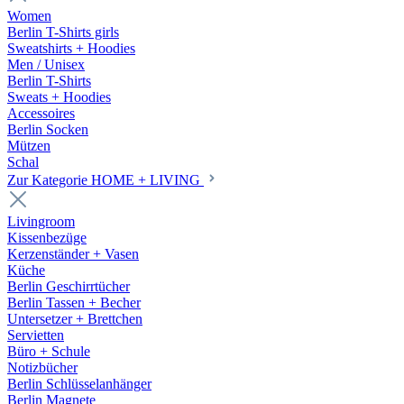
Women
Berlin T-Shirts girls
Sweatshirts + Hoodies
Men / Unisex
Berlin T-Shirts
Sweats + Hoodies
Accessoires
Berlin Socken
Mützen
Schal
Zur Kategorie HOME + LIVING
Livingroom
Kissenbezüge
Kerzenständer + Vasen
Küche
Berlin Geschirrtücher
Berlin Tassen + Becher
Untersetzer + Brettchen
Servietten
Büro + Schule
Notizbücher
Berlin Schlüsselanhänger
Berlin Magnete