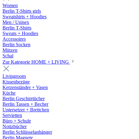
Women
Berlin T-Shirts girls
Sweatshirts + Hoodies
Men / Unisex
Berlin T-Shirts
Sweats + Hoodies
Accessoires
Berlin Socken
Mützen
Schal
Zur Kategorie HOME + LIVING
Livingroom
Kissenbezüge
Kerzenständer + Vasen
Küche
Berlin Geschirrtücher
Berlin Tassen + Becher
Untersetzer + Brettchen
Servietten
Büro + Schule
Notizbücher
Berlin Schlüsselanhänger
Berlin Magnete