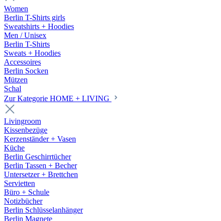
Women
Berlin T-Shirts girls
Sweatshirts + Hoodies
Men / Unisex
Berlin T-Shirts
Sweats + Hoodies
Accessoires
Berlin Socken
Mützen
Schal
Zur Kategorie HOME + LIVING
Livingroom
Kissenbezüge
Kerzenständer + Vasen
Küche
Berlin Geschirrtücher
Berlin Tassen + Becher
Untersetzer + Brettchen
Servietten
Büro + Schule
Notizbücher
Berlin Schlüsselanhänger
Berlin Magnete