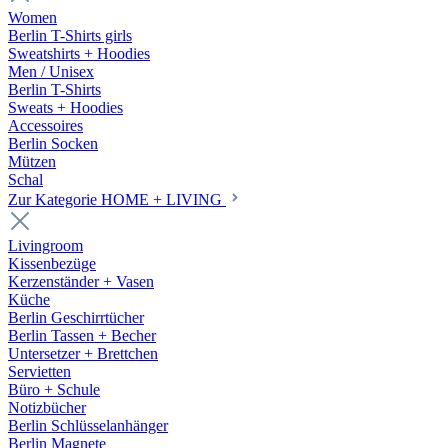
Women
Berlin T-Shirts girls
Sweatshirts + Hoodies
Men / Unisex
Berlin T-Shirts
Sweats + Hoodies
Accessoires
Berlin Socken
Mützen
Schal
Zur Kategorie HOME + LIVING
Livingroom
Kissenbezüge
Kerzenständer + Vasen
Küche
Berlin Geschirrtücher
Berlin Tassen + Becher
Untersetzer + Brettchen
Servietten
Büro + Schule
Notizbücher
Berlin Schlüsselanhänger
Berlin Magnete