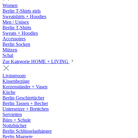
Women
Berlin T-Shirts girls
Sweatshirts + Hoodies
Men / Unisex
Berlin T-Shirts
Sweats + Hoodies
Accessoires
Berlin Socken
Mützen
Schal
Zur Kategorie HOME + LIVING
Livingroom
Kissenbezüge
Kerzenständer + Vasen
Küche
Berlin Geschirrtücher
Berlin Tassen + Becher
Untersetzer + Brettchen
Servietten
Büro + Schule
Notizbücher
Berlin Schlüsselanhänger
Berlin Magnete