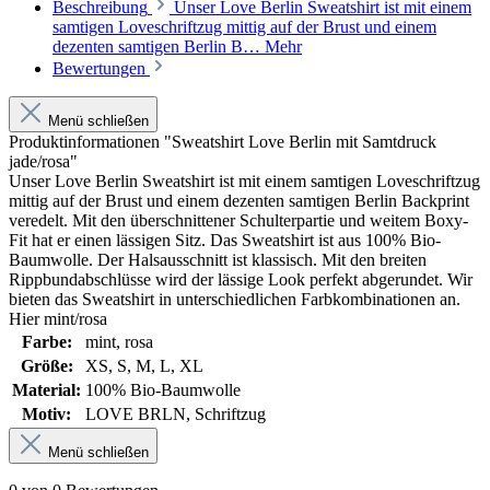
Beschreibung
Unser Love Berlin Sweatshirt ist mit einem
samtigen Loveschriftzug mittig auf der Brust und einem
dezenten samtigen Berlin B…
Mehr
Bewertungen
Menü schließen
Produktinformationen "Sweatshirt Love Berlin mit Samtdruck
jade/rosa"
Unser Love Berlin Sweatshirt ist mit einem samtigen Loveschriftzug
mittig auf der Brust und einem dezenten samtigen Berlin Backprint
veredelt. Mit den überschnittener Schulterpartie und weitem Boxy-
Fit hat er einen lässigen Sitz. Das Sweatshirt ist aus 100% Bio-
Baumwolle. Der Halsausschnitt ist klassisch. Mit den breiten
Rippbundabschlüsse wird der lässige Look perfekt abgerundet. Wir
bieten das Sweatshirt in unterschiedlichen Farbkombinationen an.
Hier mint/rosa
Farbe:
mint
, rosa
Größe:
XS
, S
, M
, L
, XL
Material:
100% Bio-Baumwolle
Motiv:
LOVE BRLN
, Schriftzug
Menü schließen