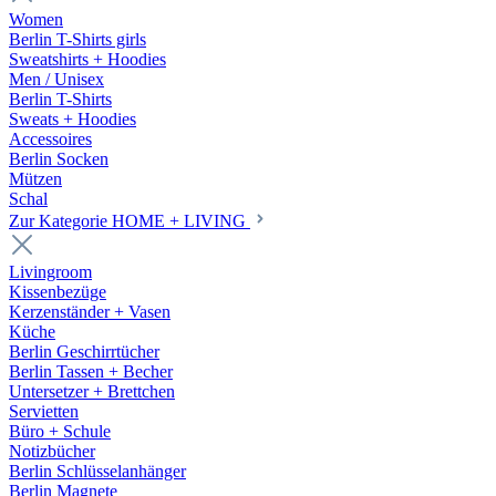
Women
Berlin T-Shirts girls
Sweatshirts + Hoodies
Men / Unisex
Berlin T-Shirts
Sweats + Hoodies
Accessoires
Berlin Socken
Mützen
Schal
Zur Kategorie HOME + LIVING
Livingroom
Kissenbezüge
Kerzenständer + Vasen
Küche
Berlin Geschirrtücher
Berlin Tassen + Becher
Untersetzer + Brettchen
Servietten
Büro + Schule
Notizbücher
Berlin Schlüsselanhänger
Berlin Magnete