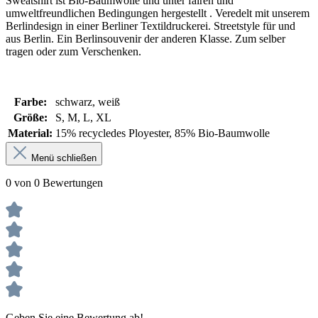
Sweatshirt ist Bio-Baumwolle und unter fairen und
umweltfreundlichen Bedingungen hergestellt . Veredelt mit unserem
Berlindesign in einer Berliner Textildruckerei. Streetstyle für und
aus Berlin. Ein Berlinsouvenir der anderen Klasse. Zum selber
tragen oder zum Verschenken.
Farbe:
schwarz
, weiß
Größe:
S
, M
, L
, XL
Material:
15% recycledes Ployester
, 85% Bio-Baumwolle
Menü schließen
0 von 0 Bewertungen
Geben Sie eine Bewertung ab!