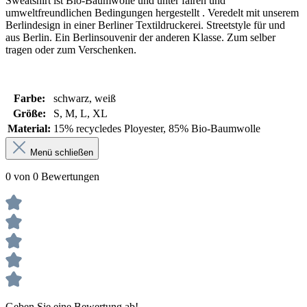
Sweatshirt ist Bio-Baumwolle und unter fairen und
umweltfreundlichen Bedingungen hergestellt . Veredelt mit unserem
Berlindesign in einer Berliner Textildruckerei. Streetstyle für und
aus Berlin. Ein Berlinsouvenir der anderen Klasse. Zum selber
tragen oder zum Verschenken.
Farbe:
schwarz
, weiß
Größe:
S
, M
, L
, XL
Material:
15% recycledes Ployester
, 85% Bio-Baumwolle
Menü schließen
0 von 0 Bewertungen
Geben Sie eine Bewertung ab!