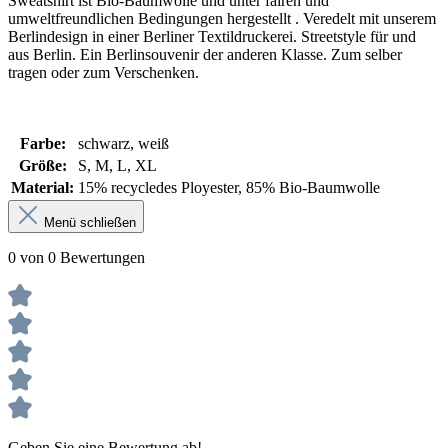
Sweatshirt ist Bio-Baumwolle und unter fairen und
umweltfreundlichen Bedingungen hergestellt . Veredelt mit unserem
Berlindesign in einer Berliner Textildruckerei. Streetstyle für und
aus Berlin. Ein Berlinsouvenir der anderen Klasse. Zum selber
tragen oder zum Verschenken.
Farbe:
schwarz
, weiß
Größe:
S
, M
, L
, XL
Material:
15% recycledes Ployester
, 85% Bio-Baumwolle
Menü schließen
0 von 0 Bewertungen
Geben Sie eine Bewertung ab!