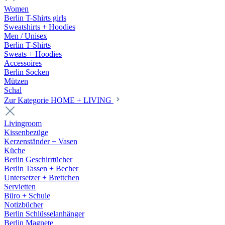
Women
Berlin T-Shirts girls
Sweatshirts + Hoodies
Men / Unisex
Berlin T-Shirts
Sweats + Hoodies
Accessoires
Berlin Socken
Mützen
Schal
Zur Kategorie HOME + LIVING
Livingroom
Kissenbezüge
Kerzenständer + Vasen
Küche
Berlin Geschirrtücher
Berlin Tassen + Becher
Untersetzer + Brettchen
Servietten
Büro + Schule
Notizbücher
Berlin Schlüsselanhänger
Berlin Magnete