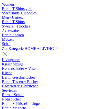
Women
Berlin T-Shirts girls
Sweatshirts + Hoodies
Men / Unisex
Berlin T-Shirts
Sweats + Hoodies
Accessoires
Berlin Socken
Mützen
Schal
Zur Kategorie HOME + LIVING
Livingroom
Kissenbezüge
Kerzenständer + Vasen
Küche
Berlin Geschirrtücher
Berlin Tassen + Becher
Untersetzer + Brettchen
Servietten
Büro + Schule
Notizbücher
Berlin Schlüsselanhänger
Berlin Magnete