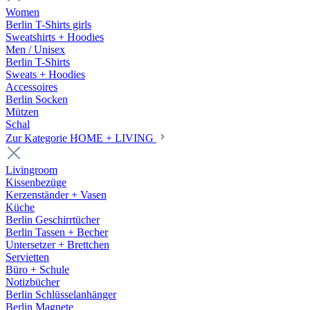
Women
Berlin T-Shirts girls
Sweatshirts + Hoodies
Men / Unisex
Berlin T-Shirts
Sweats + Hoodies
Accessoires
Berlin Socken
Mützen
Schal
Zur Kategorie HOME + LIVING
Livingroom
Kissenbezüge
Kerzenständer + Vasen
Küche
Berlin Geschirrtücher
Berlin Tassen + Becher
Untersetzer + Brettchen
Servietten
Büro + Schule
Notizbücher
Berlin Schlüsselanhänger
Berlin Magnete