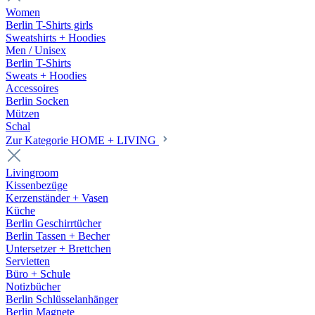
Women
Berlin T-Shirts girls
Sweatshirts + Hoodies
Men / Unisex
Berlin T-Shirts
Sweats + Hoodies
Accessoires
Berlin Socken
Mützen
Schal
Zur Kategorie HOME + LIVING
Livingroom
Kissenbezüge
Kerzenständer + Vasen
Küche
Berlin Geschirrtücher
Berlin Tassen + Becher
Untersetzer + Brettchen
Servietten
Büro + Schule
Notizbücher
Berlin Schlüsselanhänger
Berlin Magnete