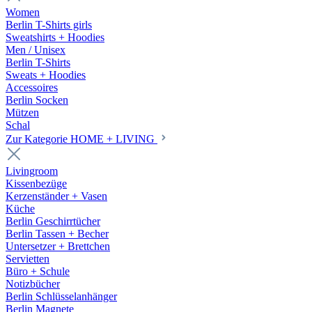
Women
Berlin T-Shirts girls
Sweatshirts + Hoodies
Men / Unisex
Berlin T-Shirts
Sweats + Hoodies
Accessoires
Berlin Socken
Mützen
Schal
Zur Kategorie HOME + LIVING
Livingroom
Kissenbezüge
Kerzenständer + Vasen
Küche
Berlin Geschirrtücher
Berlin Tassen + Becher
Untersetzer + Brettchen
Servietten
Büro + Schule
Notizbücher
Berlin Schlüsselanhänger
Berlin Magnete