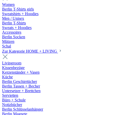
Women
Berlin T-Shirts girls
Sweatshirts + Hoodies
Men / Unisex
Berlin T-Shirts
Sweats + Hoodies
Accessoires
Berlin Socken
Mützen
Schal
Zur Kategorie HOME + LIVING
Livingroom
Kissenbezüge
Kerzenständer + Vasen
Küche
Berlin Geschirrtücher
Berlin Tassen + Becher
Untersetzer + Brettchen
Servietten
Büro + Schule
Notizbücher
Berlin Schlüsselanhänger
Berlin Magnete