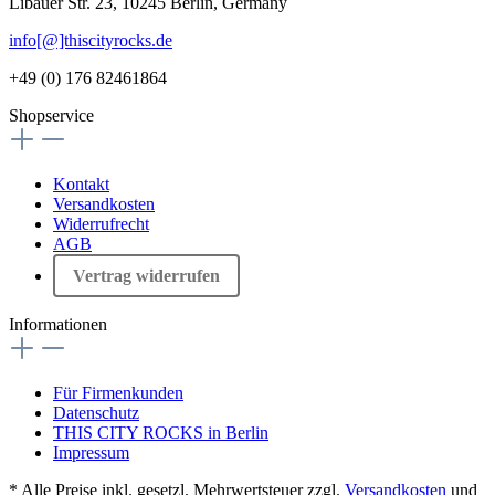
Libauer Str. 23, 10245 Berlin, Germany
info[@]thiscityrocks.de
+49 (0) 176 82461864
Shopservice
Kontakt
Versandkosten
Widerrufrecht
AGB
Vertrag widerrufen
Informationen
Für Firmenkunden
Datenschutz
THIS CITY ROCKS in Berlin
Impressum
* Alle Preise inkl. gesetzl. Mehrwertsteuer zzgl.
Versandkosten
und