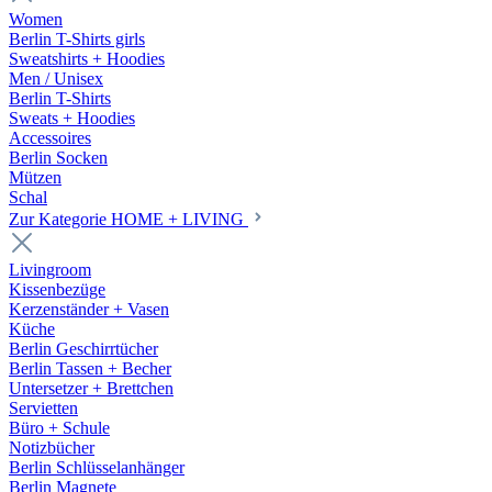
Women
Berlin T-Shirts girls
Sweatshirts + Hoodies
Men / Unisex
Berlin T-Shirts
Sweats + Hoodies
Accessoires
Berlin Socken
Mützen
Schal
Zur Kategorie HOME + LIVING
Livingroom
Kissenbezüge
Kerzenständer + Vasen
Küche
Berlin Geschirrtücher
Berlin Tassen + Becher
Untersetzer + Brettchen
Servietten
Büro + Schule
Notizbücher
Berlin Schlüsselanhänger
Berlin Magnete