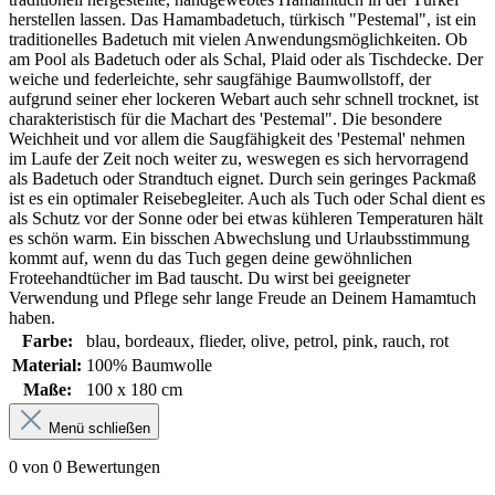
herstellen lassen. Das Hamambadetuch, türkisch "Pestemal", ist ein
traditionelles Badetuch mit vielen Anwendungsmöglichkeiten. Ob
am Pool als Badetuch oder als Schal, Plaid oder als Tischdecke. Der
weiche und federleichte, sehr saugfähige Baumwollstoff, der
aufgrund seiner eher lockeren Webart auch sehr schnell trocknet, ist
charakteristisch für die Machart des 'Pestemal". Die besondere
Weichheit und vor allem die Saugfähigkeit des 'Pestemal' nehmen
im Laufe der Zeit noch weiter zu, weswegen es sich hervorragend
als Badetuch oder Strandtuch eignet. Durch sein geringes Packmaß
ist es ein optimaler Reisebegleiter. Auch als Tuch oder Schal dient es
als Schutz vor der Sonne oder bei etwas kühleren Temperaturen hält
es schön warm. Ein bisschen Abwechslung und Urlaubsstimmung
kommt auf, wenn du das Tuch gegen deine gewöhnlichen
Froteehandtücher im Bad tauscht. Du wirst bei geeigneter
Verwendung und Pflege sehr lange Freude an Deinem Hamamtuch
haben.
Farbe:
blau
, bordeaux
, flieder
, olive
, petrol
, pink
, rauch
, rot
Material:
100% Baumwolle
Maße:
100 x 180 cm
Menü schließen
0 von 0 Bewertungen