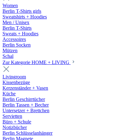
Women
Berlin T-Shirts girls
Sweatshirts + Hoodies
Men / Unisex
Berlin T-Shirts
Sweats + Hoodies
Accessoires
Berlin Socken
Mützen
Schal
Zur Kategorie HOME + LIVING
Livingroom
Kissenbezüge
Kerzenständer + Vasen
Küche
Berlin Geschirrtücher
Berlin Tassen + Becher
Untersetzer + Brettchen
Servietten
Büro + Schule
Notizbücher
Berlin Schlüsselanhänger
Berlin Magnete