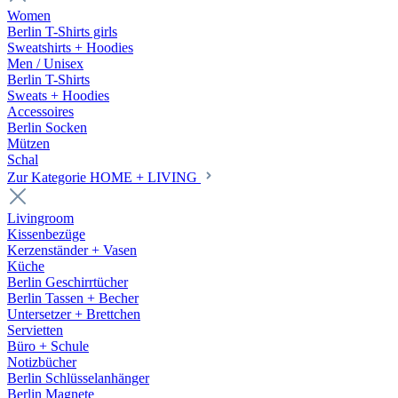
Women
Berlin T-Shirts girls
Sweatshirts + Hoodies
Men / Unisex
Berlin T-Shirts
Sweats + Hoodies
Accessoires
Berlin Socken
Mützen
Schal
Zur Kategorie HOME + LIVING
Livingroom
Kissenbezüge
Kerzenständer + Vasen
Küche
Berlin Geschirrtücher
Berlin Tassen + Becher
Untersetzer + Brettchen
Servietten
Büro + Schule
Notizbücher
Berlin Schlüsselanhänger
Berlin Magnete