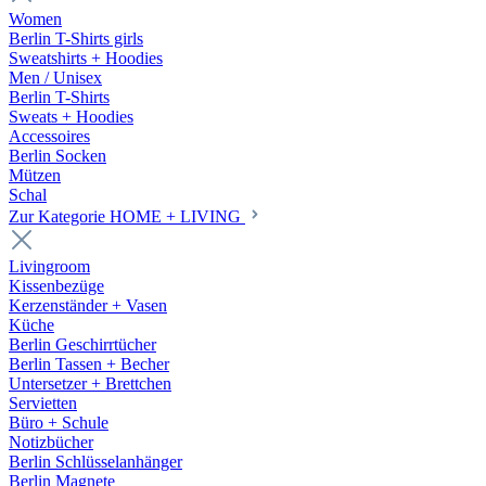
Women
Berlin T-Shirts girls
Sweatshirts + Hoodies
Men / Unisex
Berlin T-Shirts
Sweats + Hoodies
Accessoires
Berlin Socken
Mützen
Schal
Zur Kategorie HOME + LIVING
Livingroom
Kissenbezüge
Kerzenständer + Vasen
Küche
Berlin Geschirrtücher
Berlin Tassen + Becher
Untersetzer + Brettchen
Servietten
Büro + Schule
Notizbücher
Berlin Schlüsselanhänger
Berlin Magnete