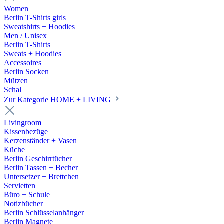
Women
Berlin T-Shirts girls
Sweatshirts + Hoodies
Men / Unisex
Berlin T-Shirts
Sweats + Hoodies
Accessoires
Berlin Socken
Mützen
Schal
Zur Kategorie HOME + LIVING
Livingroom
Kissenbezüge
Kerzenständer + Vasen
Küche
Berlin Geschirrtücher
Berlin Tassen + Becher
Untersetzer + Brettchen
Servietten
Büro + Schule
Notizbücher
Berlin Schlüsselanhänger
Berlin Magnete