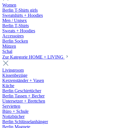
Women
Berlin T-Shirts girls
Sweatshirts + Hoodies
Men / Unisex
Berlin T-Shirts
Sweats + Hoodies
Accessoires
Berlin Socken
Mützen
Schal
Zur Kategorie HOME + LIVING
Livingroom
Kissenbezüge
Kerzenständer + Vasen
Küche
Berlin Geschirrtücher
Berlin Tassen + Becher
Untersetzer + Brettchen
Servietten
Büro + Schule
Notizbücher
Berlin Schlüsselanhänger
Berlin Magnete