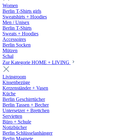
Women
Berlin T-Shirts girls
Sweatshirts + Hoodies
Men / Unisex
Berlin T-Shirts
Sweats + Hoodies
Accessoires
Berlin Socken
Mützen
Schal
Zur Kategorie HOME + LIVING
Livingroom
Kissenbezüge
Kerzenständer + Vasen
Küche
Berlin Geschirrtücher
Berlin Tassen + Becher
Untersetzer + Brettchen
Servietten
Büro + Schule
Notizbücher
Berlin Schlüsselanhänger
Berlin Magnete