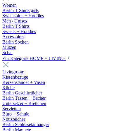
Women
Berlin T-Shirts girls
Sweatshirts + Hoodies
Men / Unisex
Berlin T-Shirts
Sweats + Hoodies
Accessoires
Berlin Socken
Mützen
Schal
Zur Kategorie HOME + LIVING
Livingroom
Kissenbezüge
Kerzenständer + Vasen
Küche
Berlin Geschirrtücher
Berlin Tassen + Becher
Untersetzer + Brettchen
Servietten
Büro + Schule
Notizbücher
Berlin Schlüsselanhänger
Berlin Magnete