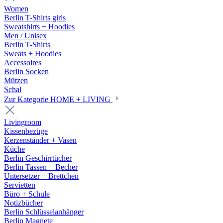
Women
Berlin T-Shirts girls
Sweatshirts + Hoodies
Men / Unisex
Berlin T-Shirts
Sweats + Hoodies
Accessoires
Berlin Socken
Mützen
Schal
Zur Kategorie HOME + LIVING
Livingroom
Kissenbezüge
Kerzenständer + Vasen
Küche
Berlin Geschirrtücher
Berlin Tassen + Becher
Untersetzer + Brettchen
Servietten
Büro + Schule
Notizbücher
Berlin Schlüsselanhänger
Berlin Magnete