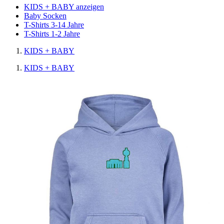
KIDS + BABY anzeigen
Baby Socken
T-Shirts 3-14 Jahre
T-Shirts 1-2 Jahre
KIDS + BABY
KIDS + BABY