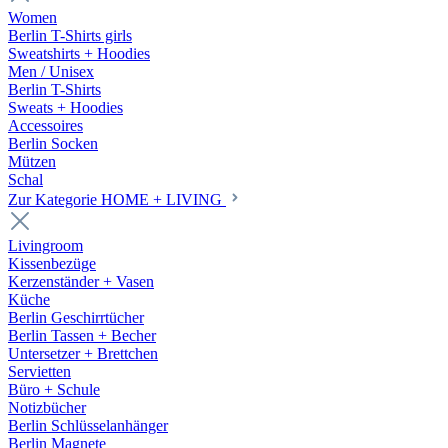
Women
Berlin T-Shirts girls
Sweatshirts + Hoodies
Men / Unisex
Berlin T-Shirts
Sweats + Hoodies
Accessoires
Berlin Socken
Mützen
Schal
Zur Kategorie HOME + LIVING
Livingroom
Kissenbezüge
Kerzenständer + Vasen
Küche
Berlin Geschirrtücher
Berlin Tassen + Becher
Untersetzer + Brettchen
Servietten
Büro + Schule
Notizbücher
Berlin Schlüsselanhänger
Berlin Magnete