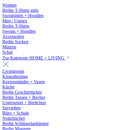
Women
Berlin T-Shirts girls
Sweatshirts + Hoodies
Men / Unisex
Berlin T-Shirts
Sweats + Hoodies
Accessoires
Berlin Socken
Mützen
Schal
Zur Kategorie HOME + LIVING
Livingroom
Kissenbezüge
Kerzenständer + Vasen
Küche
Berlin Geschirrtücher
Berlin Tassen + Becher
Untersetzer + Brettchen
Servietten
Büro + Schule
Notizbücher
Berlin Schlüsselanhänger
Berlin Magnete