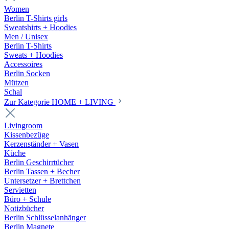
Women
Berlin T-Shirts girls
Sweatshirts + Hoodies
Men / Unisex
Berlin T-Shirts
Sweats + Hoodies
Accessoires
Berlin Socken
Mützen
Schal
Zur Kategorie HOME + LIVING
Livingroom
Kissenbezüge
Kerzenständer + Vasen
Küche
Berlin Geschirrtücher
Berlin Tassen + Becher
Untersetzer + Brettchen
Servietten
Büro + Schule
Notizbücher
Berlin Schlüsselanhänger
Berlin Magnete