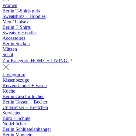
Women
Berlin T-Shirts girls
Sweatshirts + Hoodies
Men / Unisex
Berlin T-Shirts
Sweats + Hoodies
Accessoires
Berlin Socken
Mützen
Schal
Zur Kategorie HOME + LIVING
Livingroom
Kissenbezüge
Kerzenständer + Vasen
Küche
Berlin Geschirrtücher
Berlin Tassen + Becher
Untersetzer + Brettchen
Servietten
Büro + Schule
Notizbücher
Berlin Schlüsselanhänger
Berlin Magnete