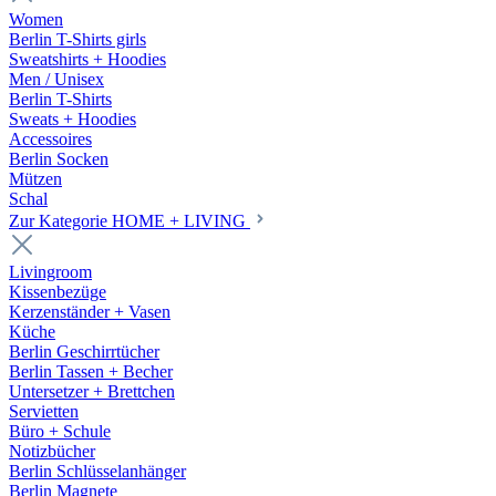
Women
Berlin T-Shirts girls
Sweatshirts + Hoodies
Men / Unisex
Berlin T-Shirts
Sweats + Hoodies
Accessoires
Berlin Socken
Mützen
Schal
Zur Kategorie HOME + LIVING
Livingroom
Kissenbezüge
Kerzenständer + Vasen
Küche
Berlin Geschirrtücher
Berlin Tassen + Becher
Untersetzer + Brettchen
Servietten
Büro + Schule
Notizbücher
Berlin Schlüsselanhänger
Berlin Magnete