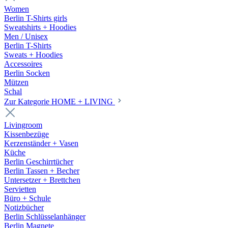
Women
Berlin T-Shirts girls
Sweatshirts + Hoodies
Men / Unisex
Berlin T-Shirts
Sweats + Hoodies
Accessoires
Berlin Socken
Mützen
Schal
Zur Kategorie HOME + LIVING
Livingroom
Kissenbezüge
Kerzenständer + Vasen
Küche
Berlin Geschirrtücher
Berlin Tassen + Becher
Untersetzer + Brettchen
Servietten
Büro + Schule
Notizbücher
Berlin Schlüsselanhänger
Berlin Magnete