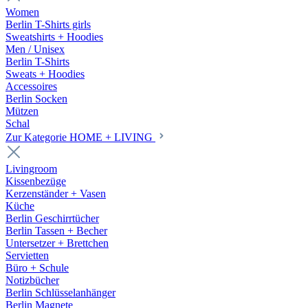
Women
Berlin T-Shirts girls
Sweatshirts + Hoodies
Men / Unisex
Berlin T-Shirts
Sweats + Hoodies
Accessoires
Berlin Socken
Mützen
Schal
Zur Kategorie HOME + LIVING
Livingroom
Kissenbezüge
Kerzenständer + Vasen
Küche
Berlin Geschirrtücher
Berlin Tassen + Becher
Untersetzer + Brettchen
Servietten
Büro + Schule
Notizbücher
Berlin Schlüsselanhänger
Berlin Magnete