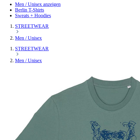
Men / Unisex anzeigen
Berlin T-Shirts
Sweats + Hoodies
STREETWEAR
Men / Unisex
STREETWEAR
Men / Unisex