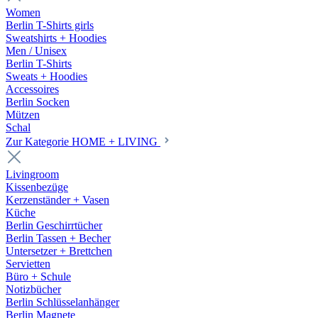
Women
Berlin T-Shirts girls
Sweatshirts + Hoodies
Men / Unisex
Berlin T-Shirts
Sweats + Hoodies
Accessoires
Berlin Socken
Mützen
Schal
Zur Kategorie HOME + LIVING
Livingroom
Kissenbezüge
Kerzenständer + Vasen
Küche
Berlin Geschirrtücher
Berlin Tassen + Becher
Untersetzer + Brettchen
Servietten
Büro + Schule
Notizbücher
Berlin Schlüsselanhänger
Berlin Magnete