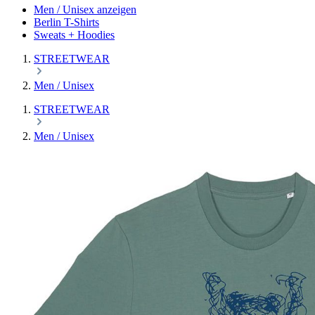
Men / Unisex anzeigen
Berlin T-Shirts
Sweats + Hoodies
STREETWEAR
Men / Unisex
STREETWEAR
Men / Unisex