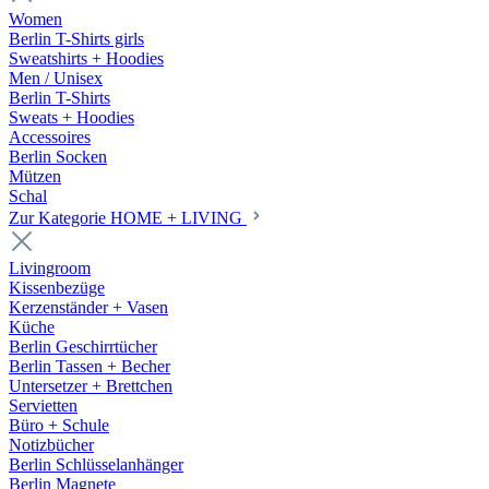
Women
Berlin T-Shirts girls
Sweatshirts + Hoodies
Men / Unisex
Berlin T-Shirts
Sweats + Hoodies
Accessoires
Berlin Socken
Mützen
Schal
Zur Kategorie HOME + LIVING
Livingroom
Kissenbezüge
Kerzenständer + Vasen
Küche
Berlin Geschirrtücher
Berlin Tassen + Becher
Untersetzer + Brettchen
Servietten
Büro + Schule
Notizbücher
Berlin Schlüsselanhänger
Berlin Magnete