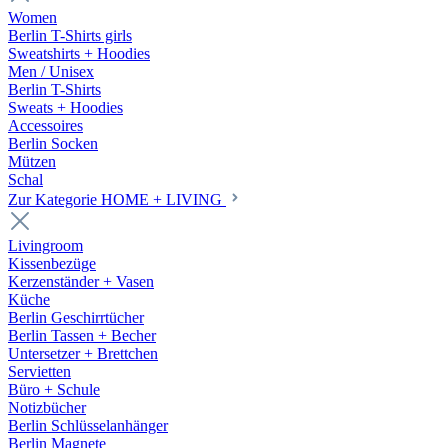
Women
Berlin T-Shirts girls
Sweatshirts + Hoodies
Men / Unisex
Berlin T-Shirts
Sweats + Hoodies
Accessoires
Berlin Socken
Mützen
Schal
Zur Kategorie HOME + LIVING
Livingroom
Kissenbezüge
Kerzenständer + Vasen
Küche
Berlin Geschirrtücher
Berlin Tassen + Becher
Untersetzer + Brettchen
Servietten
Büro + Schule
Notizbücher
Berlin Schlüsselanhänger
Berlin Magnete