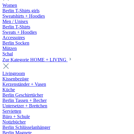
Women
Berlin T-Shirts girls
Sweatshirts + Hoodies
Men / Unisex
Berlin T-Shirts
Sweats + Hoodies
Accessoires
Berlin Socken
Mützen
Schal
Zur Kategorie HOME + LIVING
Livingroom
Kissenbezüge
Kerzenständer + Vasen
Küche
Berlin Geschirrtücher
Berlin Tassen + Becher
Untersetzer + Brettchen
Servietten
Büro + Schule
Notizbücher
Berlin Schlüsselanhänger
Berlin Magnete