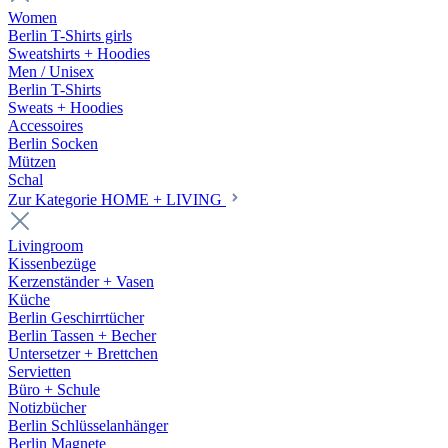
Women
Berlin T-Shirts girls
Sweatshirts + Hoodies
Men / Unisex
Berlin T-Shirts
Sweats + Hoodies
Accessoires
Berlin Socken
Mützen
Schal
Zur Kategorie HOME + LIVING
Livingroom
Kissenbezüge
Kerzenständer + Vasen
Küche
Berlin Geschirrtücher
Berlin Tassen + Becher
Untersetzer + Brettchen
Servietten
Büro + Schule
Notizbücher
Berlin Schlüsselanhänger
Berlin Magnete