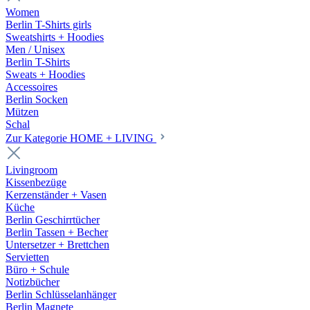
Women
Berlin T-Shirts girls
Sweatshirts + Hoodies
Men / Unisex
Berlin T-Shirts
Sweats + Hoodies
Accessoires
Berlin Socken
Mützen
Schal
Zur Kategorie HOME + LIVING
Livingroom
Kissenbezüge
Kerzenständer + Vasen
Küche
Berlin Geschirrtücher
Berlin Tassen + Becher
Untersetzer + Brettchen
Servietten
Büro + Schule
Notizbücher
Berlin Schlüsselanhänger
Berlin Magnete