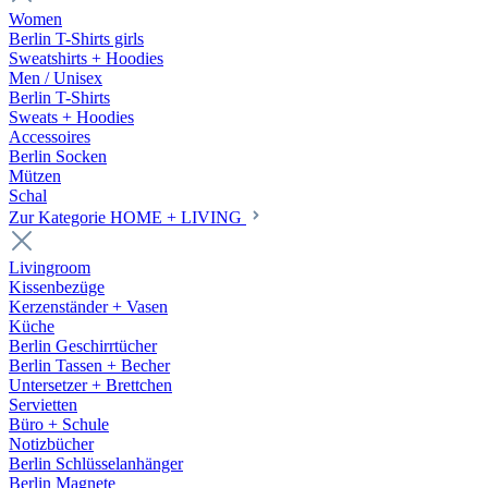
Women
Berlin T-Shirts girls
Sweatshirts + Hoodies
Men / Unisex
Berlin T-Shirts
Sweats + Hoodies
Accessoires
Berlin Socken
Mützen
Schal
Zur Kategorie HOME + LIVING
Livingroom
Kissenbezüge
Kerzenständer + Vasen
Küche
Berlin Geschirrtücher
Berlin Tassen + Becher
Untersetzer + Brettchen
Servietten
Büro + Schule
Notizbücher
Berlin Schlüsselanhänger
Berlin Magnete