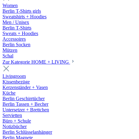
Women
Berlin T-Shirts girls
Sweatshirts + Hoodies
Men / Unisex
Berlin T-Shirts
Sweats + Hoodies
Accessoires
Berlin Socken
Mützen
Schal
Zur Kategorie HOME + LIVING
Livingroom
Kissenbezüge
Kerzenständer + Vasen
Küche
Berlin Geschirrtücher
Berlin Tassen + Becher
Untersetzer + Brettchen
Servietten
Büro + Schule
Notizbücher
Berlin Schlüsselanhänger
Berlin Magnete