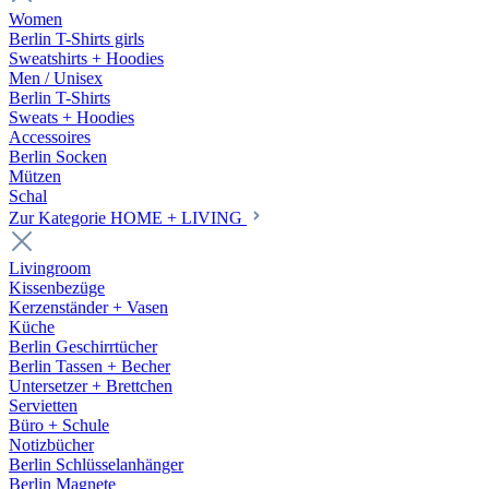
Women
Berlin T-Shirts girls
Sweatshirts + Hoodies
Men / Unisex
Berlin T-Shirts
Sweats + Hoodies
Accessoires
Berlin Socken
Mützen
Schal
Zur Kategorie HOME + LIVING
Livingroom
Kissenbezüge
Kerzenständer + Vasen
Küche
Berlin Geschirrtücher
Berlin Tassen + Becher
Untersetzer + Brettchen
Servietten
Büro + Schule
Notizbücher
Berlin Schlüsselanhänger
Berlin Magnete